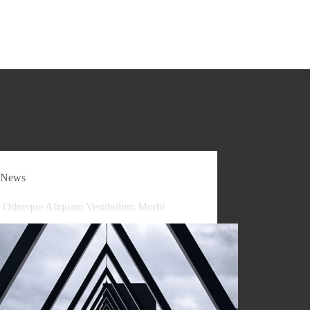
News
 Odneque Aliquam Vestibulum Morbi