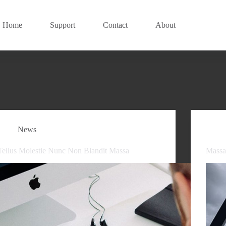
Home
Support
Contact
About
News
Tellus Molestie Nunc Non Blandit Massa
Massa