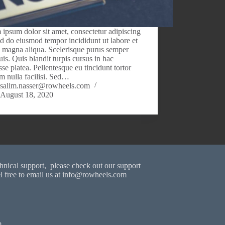
ipsum dolor sit amet, consectetur adipiscing
sed do eiusmod tempor incididunt ut labore et
 magna aliqua. Scelerisque purus semper
uis. Quis blandit turpis cursus in hac
sse platea. Pellentesque eu tincidunt tortor
m nulla facilisi. Sed…
salim.nasser@rowheels.com
August 18, 2020
chnical support, please check out our support
l free to email us at
info@rowheels.com
m