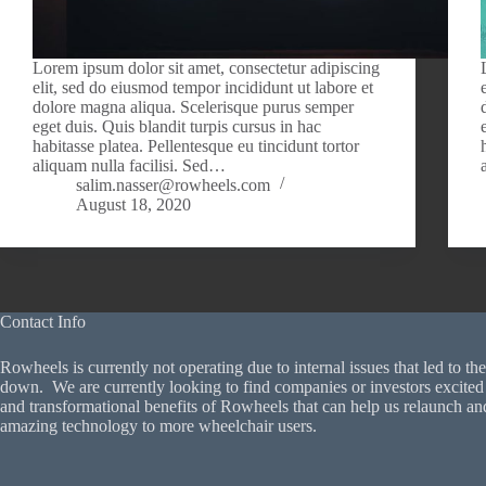
Lorem ipsum dolor sit amet, consectetur adipiscing
elit, sed do eiusmod tempor incididunt ut labore et
dolore magna aliqua. Scelerisque purus semper
eget duis. Quis blandit turpis cursus in hac
habitasse platea. Pellentesque eu tincidunt tortor
aliquam nulla facilisi. Sed…
salim.nasser@rowheels.com
August 18, 2020
Contact Info
Rowheels is currently not operating due to internal issues that led to 
down. We are currently looking to find companies or investors excited
and transformational benefits of Rowheels that can help us relaunch an
amazing technology to more wheelchair users.