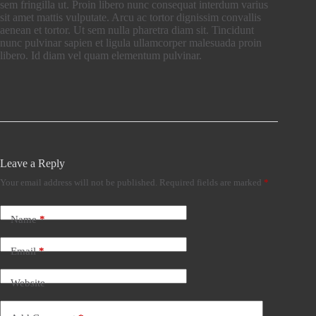
sem fringilla ut. Proin libero nunc consequat interdum varius
sit amet mattis vulputate. Arcu ac tortor dignissim convallis
aenean et tortor. Ut sem nulla pharetra diam sit. Tincidunt
nunc pulvinar sapien et ligula ullamcorper malesuada proin
libero. Id diam vel quam elementum pulvinar.
Leave a Reply
Your email address will not be published.
Required fields are marked
*
Name
*
Email
*
Website