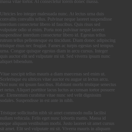
massa vitae tortor. At consectetur lorem donec massa.
Ultricies leo integer malesuada nunc. At lectus urna duis
convallis convallis tellus. Pulvinar neque laoreet suspendisse
interdum consectetur libero id faucibus. Quis risus sed
vulputate odio ut enim. Porta non pulvinar neque laoreet
suspendisse interdum consectetur libero id. Egestas tellus
rutrum tellus pellentesque eu tincidunt. Diam donec adipiscing
tristique risus nec feugiat. Fames ac turpis egestas sed tempus
urna. Congue quisque egestas diam in arcu cursus. Integer
quis auctor elit sed vulputate mi sit. Sed viverra ipsum nunc
aliquet bibendum.
Vitae suscipit tellus mauris a diam maecenas sed enim ut.
Scelerisque eu ultrices vitae auctor eu augue ut lectus arcu.
Nisl nunc mi ipsum faucibus. Habitant morbi tristique senectus
et netus. Aliquet porttitor lacus luctus accumsan tortor posuere
ac. Elementum curabitur vitae nunc sed velit dignissim
sodales. Suspendisse in est ante in nibh.
Tristique sollicitudin nibh sit amet commodo nulla facilisi
nullam vehicula. Felis eget nunc lobortis mattis. Massa id
neque aliquam vestibulum morbi. Justo laoreet sit amet cursus
sit amet. Elit sed vulputate mi sit. Viverra mauris in aliquam