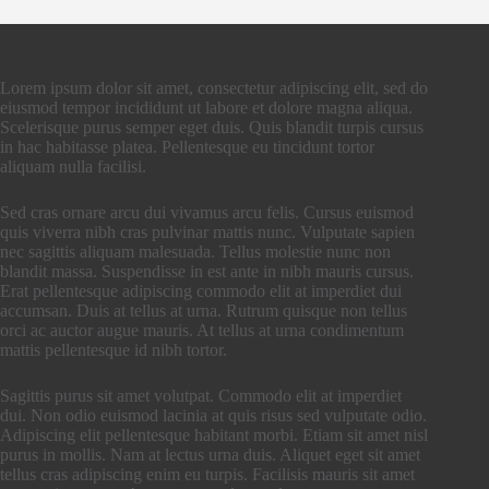
Lorem ipsum dolor sit amet, consectetur adipiscing elit, sed do
eiusmod tempor incididunt ut labore et dolore magna aliqua.
Scelerisque purus semper eget duis. Quis blandit turpis cursus
in hac habitasse platea. Pellentesque eu tincidunt tortor
aliquam nulla facilisi.
Sed cras ornare arcu dui vivamus arcu felis. Cursus euismod
quis viverra nibh cras pulvinar mattis nunc. Vulputate sapien
nec sagittis aliquam malesuada. Tellus molestie nunc non
blandit massa. Suspendisse in est ante in nibh mauris cursus.
Erat pellentesque adipiscing commodo elit at imperdiet dui
accumsan. Duis at tellus at urna. Rutrum quisque non tellus
orci ac auctor augue mauris. At tellus at urna condimentum
mattis pellentesque id nibh tortor.
Sagittis purus sit amet volutpat. Commodo elit at imperdiet
dui. Non odio euismod lacinia at quis risus sed vulputate odio.
Adipiscing elit pellentesque habitant morbi. Etiam sit amet nisl
purus in mollis. Nam at lectus urna duis. Aliquet eget sit amet
tellus cras adipiscing enim eu turpis. Facilisis mauris sit amet