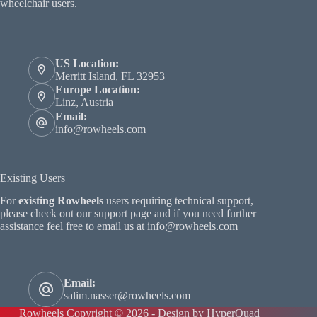
wheelchair users.
US Location:
Merritt Island, FL 32953
Europe Location:
Linz, Austria
Email:
info@rowheels.com
Existing Users
For
existing Rowheels
users requiring technical support,
please check out our support page and if you need further
assistance feel free to email us at
info@rowheels.com
Email:
salim.nasser@rowheels.com
Rowheels Copyright © 2026 - Design by HyperQuad